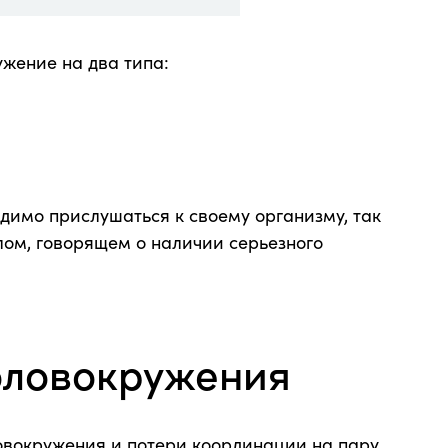
жение на два типа:
димо прислушаться к своему организму, так
лом, говорящем о наличии серьезного
оловокружения
овокружения и потери координации на пару