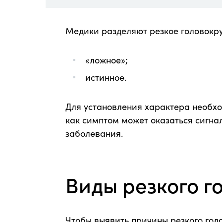
Медики разделяют резкое головокру
«ложное»;
истинное.
Для установления характера необхо
как симптом может оказаться сигна
заболевания.
Виды резкого г
Чтобы выявить причины резкого гол