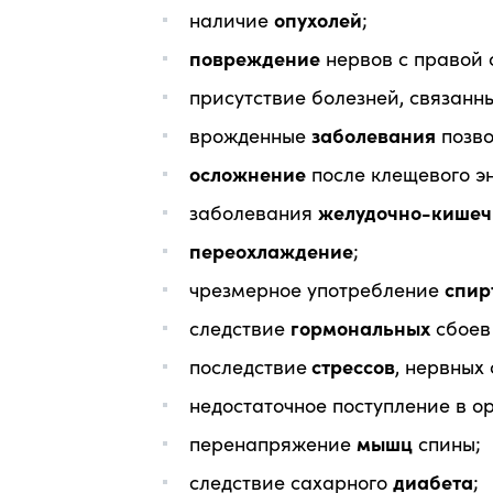
наличие
опухолей
;
повреждение
нервов с правой 
присутствие болезней, связанн
врожденные
заболевания
позво
осложнение
после клещевого э
заболевания
желудочно-кишеч
переохлаждение
;
чрезмерное употребление
спир
следствие
гормональных
сбоев 
последствие
стрессов
, нервных
недостаточное поступление в о
перенапряжение
мышц
спины;
следствие сахарного
диабета
;