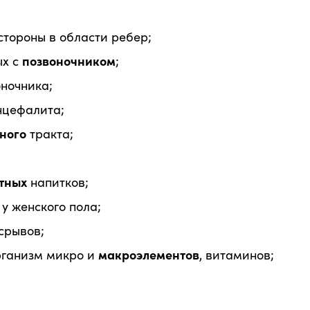
стороны в области ребер;
ых с
позвоночником
;
ночника;
нцефалита;
ного
тракта;
тных
напитков;
у женского пола;
 срывов;
рганизм микро и
макроэлементов
, витаминов;