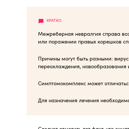
Межреберная невралгия справа воз
или поражении правых корешков спи
Причины могут быть разными: вирус
переохлаждения, новообразования и
Симптомокомплекс может отличатьс
Для назначения лечения необходима
Следует отметить тот факт, что сим