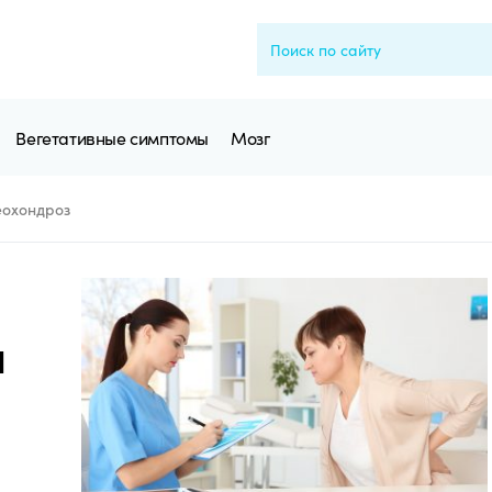
Вегетативные симптомы
Мозг
еохондроз
ы