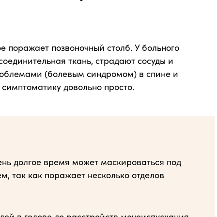
е поражает позвоночный столб. У больного
соединительная ткань, страдают сосуды и
роблемами (болевым синдромом) в спине и
 симптоматику довольно просто.
ень долгое время может маскироваться под
м, так как поражает несколько отделов
лей в голове до расстройств мочеиспускания,