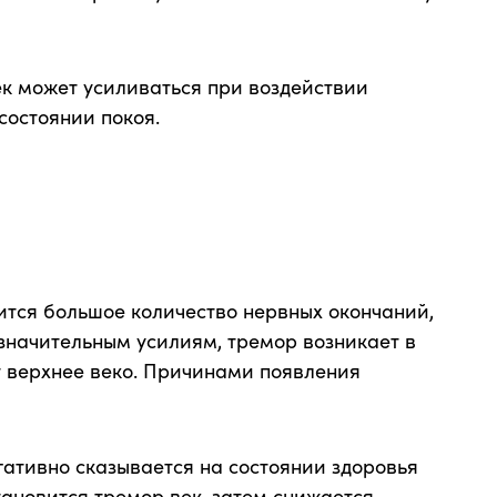
к может усиливаться при воздействии
состоянии покоя.
одится большое количество нервных окончаний,
значительным усилиям, тремор возникает в
т верхнее веко. Причинами появления
гативно сказывается на состоянии здоровья
ановится тремор век, затем снижается