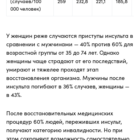
(случаев/100
259
232,8
221,1
185,8
17
000 человек)
У женщин реже случаются приступы инсульта в
сравнении с мужчинами — 40% против 60% для
возрастной группы от 35 до 74 лет. Однако
женщины чаще страдают от его последствий,
умирают и тяжелее проходят этап
восстановления организма. Мужчины после
инсульта погибают в 36% случаев, женщины —
в 43%.
После восстановительных медицинских
процедур 60% людей, переживших инсульт,
получают категорию инвалидности. Но при
этом сохраняют возможность самостоятельно