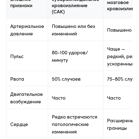
мозговое
признаки
кровоизлияние
кровоизлиян
(САК)
Артериальное
Повышено или без
Повышено
давление
изменений
Чаще —
80-100 ударов/
Пульс
редкий, реже
минуту
ускоренный
Рвота
50% случаев
75-80% случа
Двигательное
Часто
Часто
возбуждение
Редко встречаются
Расширены
Сердце
патологические
границы
изменения