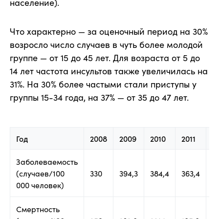
население).
Что характерно — за оценочный период на 30%
возросло число случаев в чуть более молодой
группе — от 15 до 45 лет. Для возраста от 5 до
14 лет частота инсультов также увеличилась на
31%. На 30% более частыми стали приступы у
группы 15-34 года, на 37% — от 35 до 47 лет.
Год
2008
2009
2010
2011
2
Заболеваемость
(случаев/100
330
394,3
384,4
363,4
36
000 человек)
Смертность