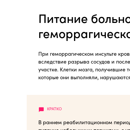
Питание больно
геморрагическо
При геморрагическом инсульте кро
вследствие разрыва сосудов и посл
участке. Клетки мозга, получившие 
которые они выполняли, нарушаются
В раннем реабилитационном периоде
питание небольшими порциями, с уп