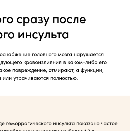
го сразу после
го инсульта
воснабжение головного мозга нарушается
едующего кровоизлияния в каком-либо его
такое повреждение, отмирают, а функции,
 или утрачиваются полностью.
 геморрагического инсульта показано частое
отреблением жидкости не более 1,2 л.