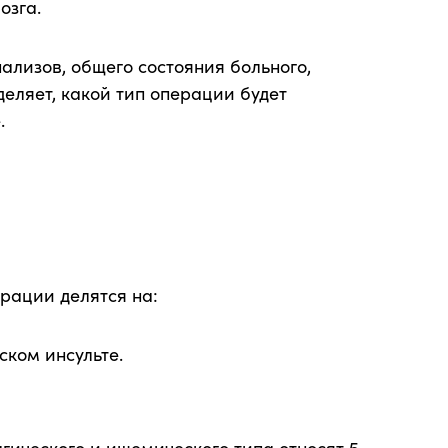
озга.
ализов, общего состояния больного,
еляет, какой тип операции будет
.
ерации делятся на:
ком инсульте.
гического и ишемического типа относят 5