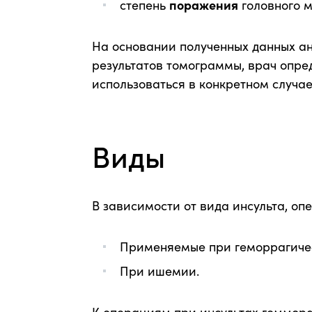
степень
поражения
головного м
На основании полученных данных ан
результатов томограммы, врач опред
использоваться в конкретном случае
Виды
В зависимости от вида инсульта, оп
Применяемые при геморрагичес
При ишемии.
К операциям при инсультах геммора